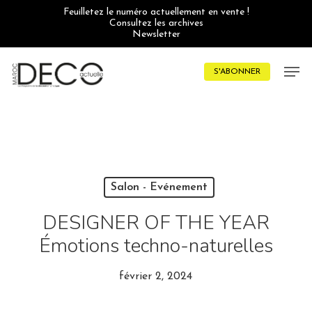
Skip
Feuilletez le numéro actuellement en vente !
to
Consultez les archives
main
Newsletter
content
Men
S'ABONNER
Salon - Evénement
DESIGNER OF THE YEAR
Émotions techno-naturelles
février 2, 2024