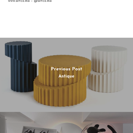
www.artco.ma – @artco.ma
Previous Post
Antique