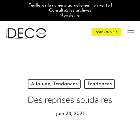
Skip
Feuilletez le numéro actuellement en vente !
to
Consultez les archives
main
Newsletter
content
Men
S'ABONNER
A la une, Tendances
Tendances
Des reprises solidaires
juin 28, 2021