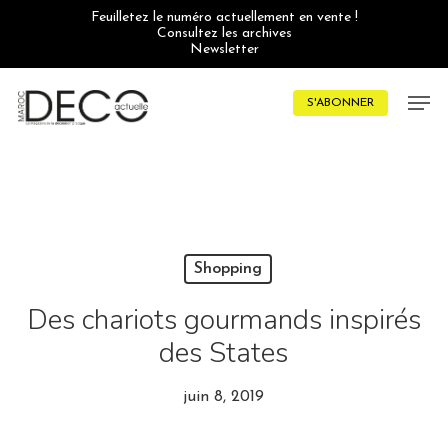
Skip
Feuilletez le numéro actuellement en vente !
to
Consultez les archives
main
Newsletter
content
Men
S'ABONNER
Shopping
Des chariots gourmands inspirés
des States
juin 8, 2019