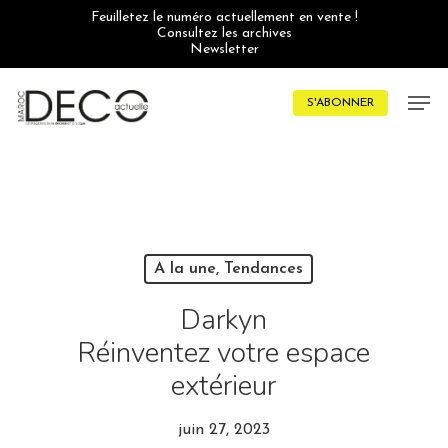
Skip
Feuilletez le numéro actuellement en vente !
to
Consultez les archives
main
Newsletter
content
Men
S'ABONNER
A la une, Tendances
Darkyn
Réinventez votre espace
extérieur
juin 27, 2023