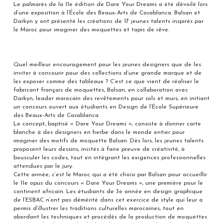
Le palmarès de la 11e édition de Dare Your Dreams a été dévoilé lors
d’une exposition à l’École des Beaux-Arts de Casablanca. Balsan et
Darkyn y ont présenté les créations de 17 jeunes talents inspirés par
le Maroc pour imaginer des moquettes et tapis de rêve.
Quel meilleur encouragement pour les jeunes designers que de les
inviter à concourir pour des collections d’une grande marque et de
les exposer comme des tableaux ? C’est ce que vient de réaliser le
fabricant français de moquettes, Balsan, en collaboration avec
Darkyn, leader marocain des revêtements pour sols et murs, en initiant
un concours ouvert aux étudiants en Design de l’École Supérieure
des Beaux-Arts de Casablanca.
Le concept, baptisé « Dare Your Dreams », consiste à donner carte
blanche à des designers en herbe dans le monde entier pour
imaginer des motifs de moquette Balsan. Dès lors, les jeunes talents
proposent leurs dessins, incités à faire preuve de créativité, à
bousculer les codes, tout en intégrant les exigences professionnelles
attendues par le jury.
Cette année, c’est le Maroc qui a été choisi par Balsan pour accueillir
le 11e opus du concours « Dare Your Dreams », une première pour le
continent africain. Les étudiants de 3e année en design graphique
de l’ESBAC n’ont pas démérité dans cet exercice de style qui leur a
permis d’illustrer les traditions culturelles marocaines, tout en
abordant les techniques et procédés de la production de moquettes