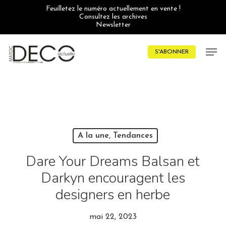
Skip
Feuilletez le numéro actuellement en vente !
to
Consultez les archives
main
Newsletter
content
Men
S'ABONNER
A la une, Tendances
Dare Your Dreams Balsan et
Darkyn encouragent les
designers en herbe
mai 22, 2023