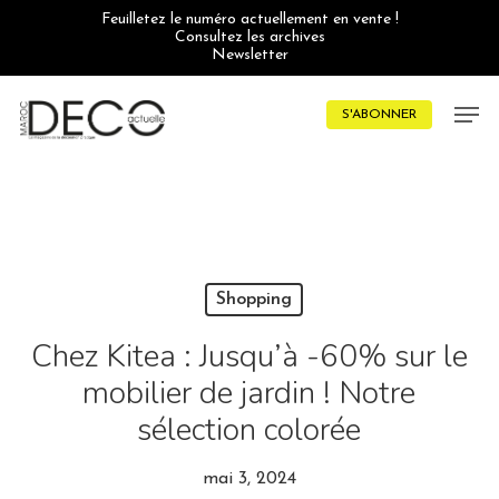
Skip
Feuilletez le numéro actuellement en vente !
to
Consultez les archives
main
Newsletter
content
Men
S'ABONNER
Shopping
Chez Kitea : Jusqu’à -60% sur le
mobilier de jardin ! Notre
sélection colorée
mai 3, 2024