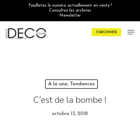
Skip
Feuilletez le numéro actuellement en vente !
to
Consultez les archives
main
Newsletter
content
Men
S'ABONNER
A la une, Tendances
C’est de la bombe !
octobre 13, 2018