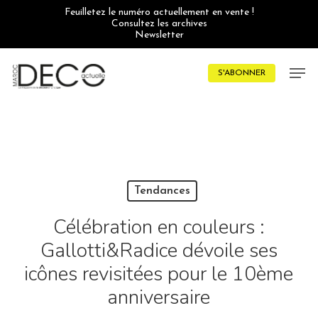
Skip
Feuilletez le numéro actuellement en vente !
to
Consultez les archives
main
Newsletter
content
Men
S'ABONNER
Tendances
Célébration en couleurs :
Gallotti&Radice dévoile ses
icônes revisitées pour le 10ème
anniversaire