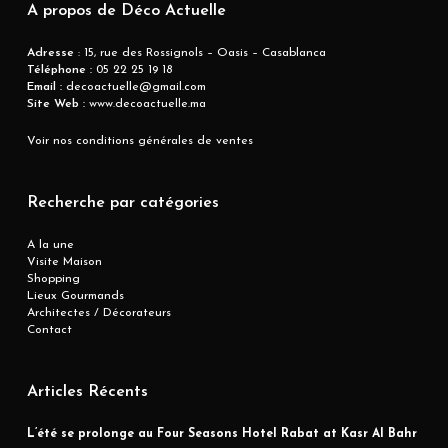
A propos de Déco Actuelle
Adresse
: 15, rue des Rossignols – Oasis – Casablanca
Téléphone :
05 22 25 19 18
Email :
decoactuelle@gmail.com
Site Web :
www.decoactuelle.ma
Voir nos conditions générales de ventes
Recherche par catégories
A la une
Visite Maison
Shopping
Lieux Gourmands
Architectes / Décorateurs
Contact
Articles Récents
L’été se prolonge au Four Seasons Hotel Rabat at Kasr Al Bahr