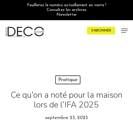
Skip
Feuilletez le numéro actuellement en vente !
to
Consultez les archives
main
Newsletter
content
Men
S'ABONNER
Pratique
Ce qu’on a noté pour la maison
lors de l’IFA 2025
septembre 23, 2025