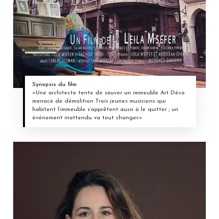
Synopsis du film
«Une architecte tente de sauver un immeuble Art Déco
menacé de démolition Trois jeunes musiciens qui
habitent l’immeuble s’apprêtent aussi à le quitter ; un
événement inattendu va tout changer.»