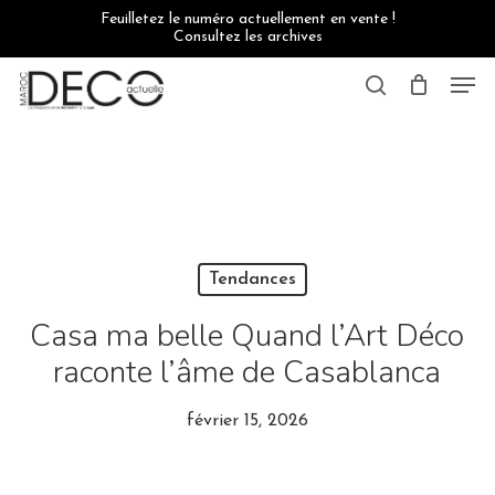
Skip
Feuilletez le numéro actuellement en vente !
to
Consultez les archives
main
content
Men
search
Tendances
Casa ma belle
Quand l’Art Déco
raconte l’âme de Casablanca
février 15, 2026