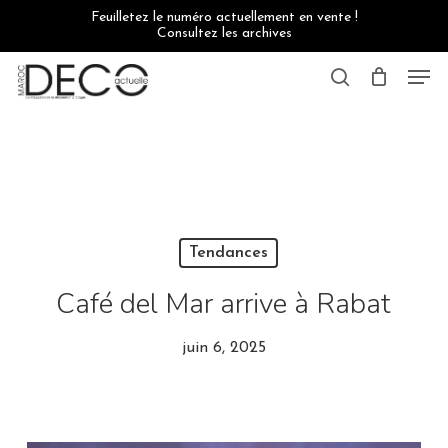
Skip
Feuilletez le numéro actuellement en vente !
to
Consultez les archives
main
content
Men
search
Tendances
Café del Mar arrive à Rabat
juin 6, 2025