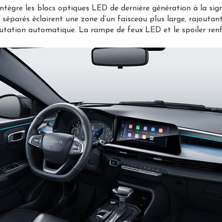
tègre les blocs optiques LED de dernière génération à la sig
séparés éclairent une zone d’un faisceau plus large, rajoutant 
ation automatique. La rampe de feux LED et le spoiler renfor