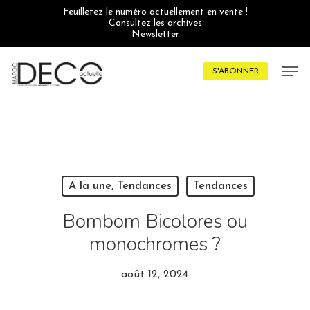
Skip
Feuilletez le numéro actuellement en vente !
to
Consultez les archives
main
Newsletter
content
Men
S'ABONNER
A la une, Tendances
Tendances
Bombom Bicolores ou
monochromes ?
août 12, 2024