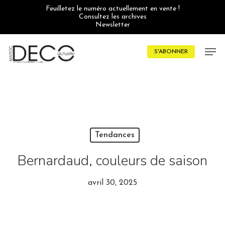
Skip
Feuilletez le numéro actuellement en vente !
to
Consultez les archives
main
Newsletter
content
Men
S'ABONNER
Tendances
Bernardaud, couleurs de saison
avril 30, 2025