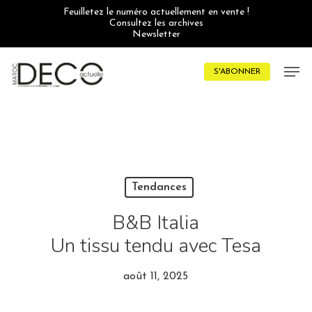
Skip
Feuilletez le numéro actuellement en vente !
to
Consultez les archives
main
Newsletter
content
Men
S'ABONNER
Tendances
B&B Italia
Un tissu tendu avec Tesa
août 11, 2025