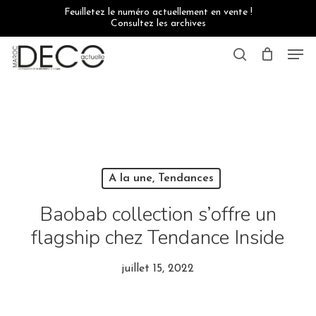
Skip
Feuilletez le numéro actuellement en vente !
to
Consultez les archives
main
content
Men
search
A la une, Tendances
Baobab collection s’offre un
flagship chez Tendance Inside
juillet 15, 2022