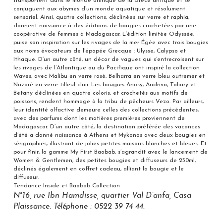
transportent dans le monde onirique de la Grèce antique et se
conjuguent aux abymes d’un monde aquatique et résolument
sensoriel. Ainsi, quatre collections, déclinées sur verre et raphia,
donnent naissance à des éditions de bougies crochetées par une
coopérative de femmes à Madagascar. L’édition limitée Odyssée,
puise son inspiration sur les rivages de la mer Égée avec trois bougies
aux noms évocateurs de l’épopée Grecque : Ulysse, Calypso et
Ithaque. D’un autre côté, un décor de vagues qui s’entrecroisent sur
les rivages de l’Atlantique ou du Pacifique ont inspiré la collection
Waves, avec Malibu en verre rosé, Belharra en verre bleu outremer et
Nazaré en verre tilleul clair. Les bougies Anosy, Andriva, Toliary et
Betany déclinées en quatre coloris, et crochetés aux motifs de
poissons, rendent hommage à la tribu de pêcheurs Vezo. Par ailleurs,
leur identité olfactive demeure celles des collections précédentes,
avec des parfums dont les matières premières proviennent de
Madagascar. D’un autre côté, la destination préférée des vacances
d’été a donné naissance à Athens et Mykonos avec deux bougies en
sérigraphies, illustrant de jolies petites maisons blanches et bleues. Et
pour finir, la gamme My First Baobab, s’agrandit avec le lancement de
Women & Gentlemen, des petites bougies et diffuseurs de 250ml,
déclinés également en coffret cadeau, alliant la bougie et le
diffuseur.
Tendance Inside et Baobab Collection
N°16, rue Ibn Hamdisse, quartier Val D’anfa, Casa
Plaissance. Téléphone : 0522 39 74 44.