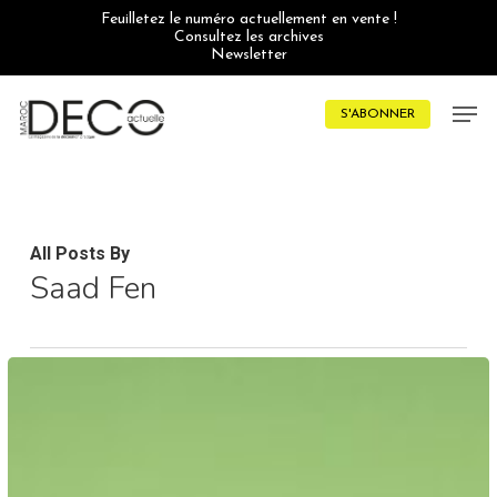
Skip
Feuilletez le numéro actuellement en vente !
to
Consultez les archives
main
Newsletter
content
Men
S'ABONNER
All Posts By
Saad Fen