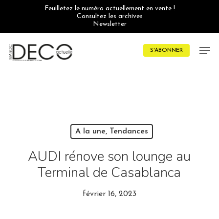
Skip
Feuilletez le numéro actuellement en vente !
to
Consultez les archives
main
Newsletter
content
Men
S'ABONNER
A la une, Tendances
AUDI rénove son lounge au
Terminal de Casablanca
février 16, 2023