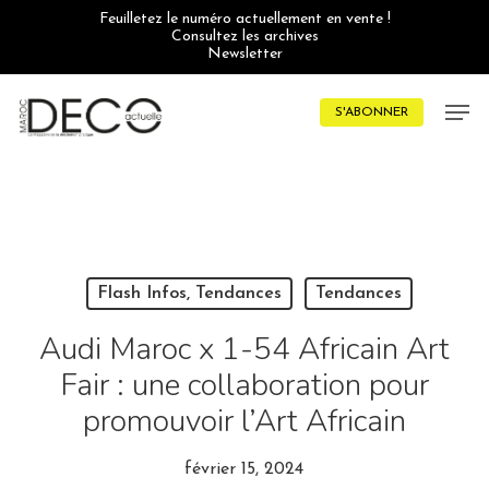
Skip
Feuilletez le numéro actuellement en vente !
to
Consultez les archives
main
Newsletter
content
Men
S'ABONNER
Flash Infos, Tendances
Tendances
Audi Maroc x 1-54 Africain Art
Fair : une collaboration pour
promouvoir l’Art Africain
février 15, 2024