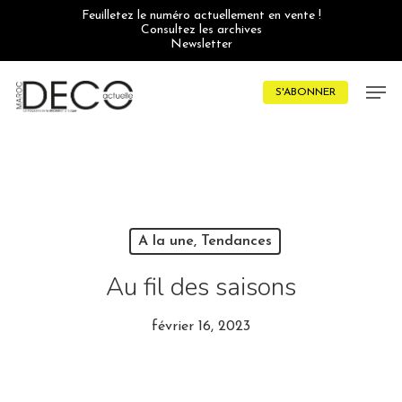
Skip
Feuilletez le numéro actuellement en vente !
to
Consultez les archives
main
Newsletter
content
Men
S'ABONNER
A la une, Tendances
Au fil des saisons
février 16, 2023