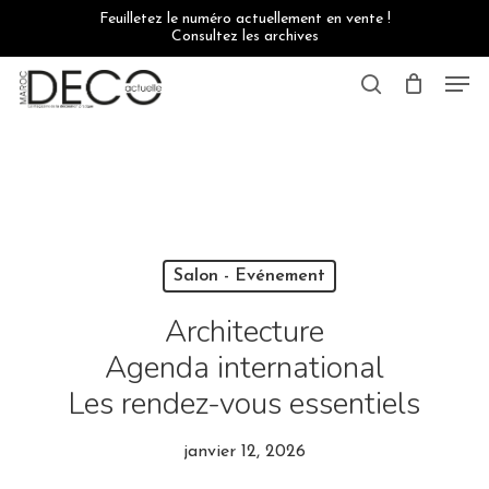
Skip
Feuilletez le numéro actuellement en vente !
to
Consultez les archives
main
content
Men
search
Salon - Evénement
Architecture
Agenda international
Les rendez-vous essentiels
janvier 12, 2026