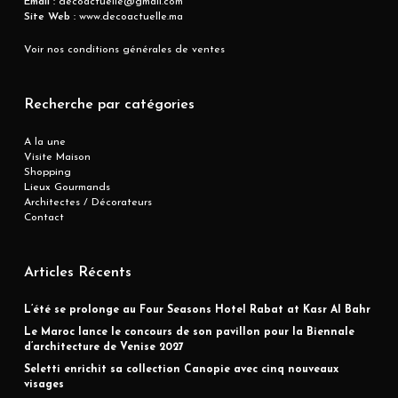
Email :
decoactuelle@gmail.com
Site Web :
www.decoactuelle.ma
Voir nos conditions générales de ventes
Recherche par catégories
A la une
Visite Maison
Shopping
Lieux Gourmands
Architectes / Décorateurs
Contact
Articles Récents
L’été se prolonge au Four Seasons Hotel Rabat at Kasr Al Bahr
Le Maroc lance le concours de son pavillon pour la Biennale
d’architecture de Venise 2027
Seletti enrichit sa collection Canopie avec cinq nouveaux
visages