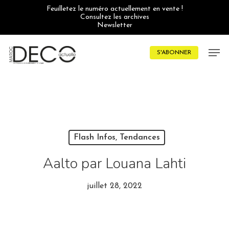
Skip
Feuilletez le numéro actuellement en vente !
to
Consultez les archives
main
Newsletter
content
Men
S'ABONNER
Flash Infos, Tendances
Aalto par Louana Lahti
juillet 28, 2022