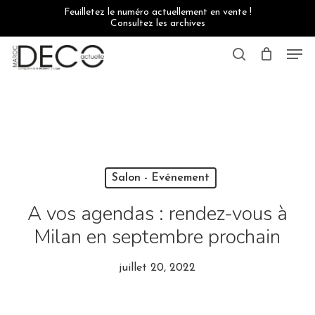
Skip
Feuilletez le numéro actuellement en vente !
to
Consultez les archives
main
content
Men
search
Salon - Evénement
A vos agendas : rendez-vous à
Milan en septembre prochain
juillet 20, 2022