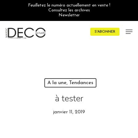
Skip
Feuilletez le numéro actuellement en vente !
to
Consultez les archives
main
Newsletter
content
Men
S'ABONNER
A la une, Tendances
à tester
janvier 11, 2019