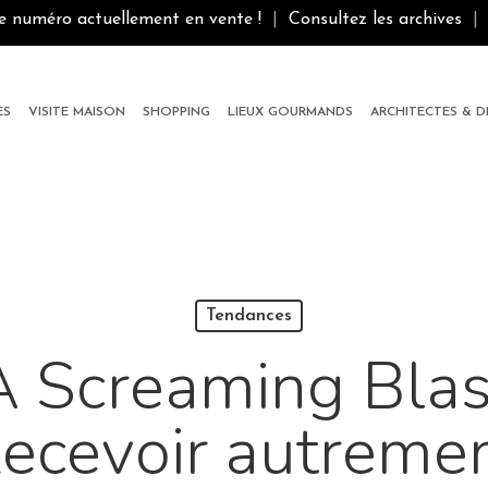
le numéro actuellement en vente !
|
Consultez les archives
|
ES
VISITE MAISON
SHOPPING
LIEUX GOURMANDS
ARCHITECTES & 
Tendances
A Screaming Blas
ecevoir autreme