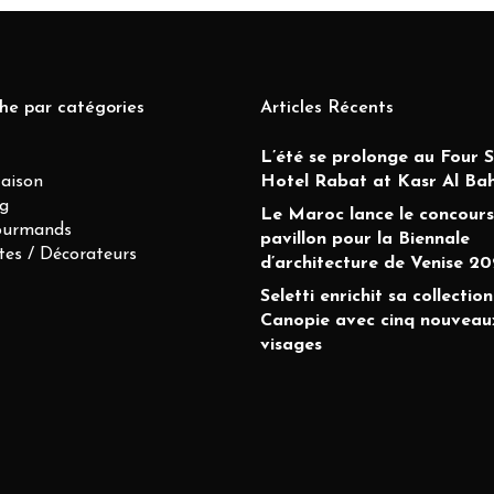
he par catégories
Articles Récents
L’été se prolonge au Four 
Maison
Hotel Rabat at Kasr Al Ba
g
Le Maroc lance le concours
ourmands
pavillon pour la Biennale
tes / Décorateurs
d’architecture de Venise 20
Seletti enrichit sa collection
Canopie avec cinq nouveau
visages