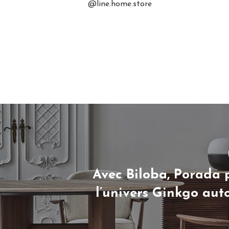
@line.home.store
Avec Biloba, Porada 
l’univers Ginkgo aut