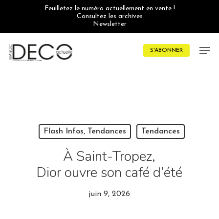
Skip
Feuilletez le numéro actuellement en vente !
to
Consultez les archives
main
Newsletter
content
Men
S'ABONNER
Flash Infos, Tendances
Tendances
À Saint-Tropez,
Dior ouvre son café d’été
juin 9, 2026