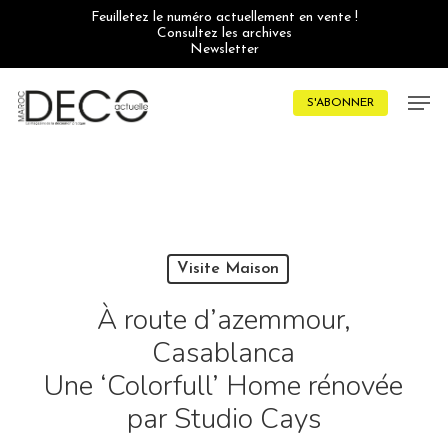
Skip
Feuilletez le numéro actuellement en vente !
to
Consultez les archives
main
Newsletter
content
Men
S'ABONNER
Visite Maison
À route d’azemmour,
Casablanca
Une ‘Colorfull’ Home rénovée
par Studio Cays