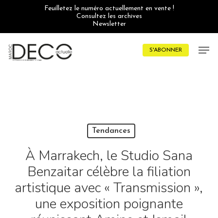
Skip
Feuilletez le numéro actuellement en vente !
to
Consultez les archives
main
Newsletter
content
Men
S'ABONNER
Tendances
À Marrakech, le Studio Sana
Benzaitar célèbre la filiation
artistique avec « Transmission »,
une exposition poignante