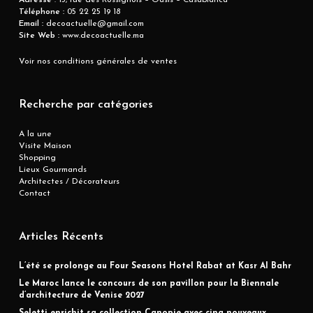
Adresse
: 15, rue des Rossignols – Oasis – Casablanca
Téléphone :
05 22 25 19 18
Email :
decoactuelle@gmail.com
Site Web :
www.decoactuelle.ma
Voir nos conditions générales de ventes
Recherche par catégories
A la une
Visite Maison
Shopping
Lieux Gourmands
Architectes / Décorateurs
Contact
Articles Récents
L’été se prolonge au Four Seasons Hotel Rabat at Kasr Al Bahr
Le Maroc lance le concours de son pavillon pour la Biennale
d’architecture de Venise 2027