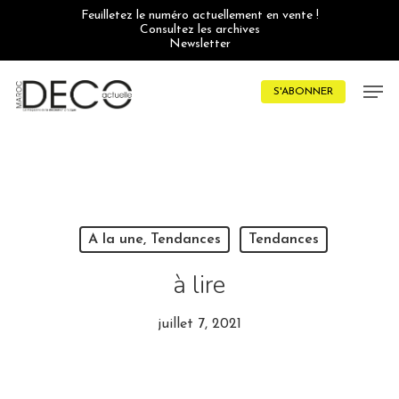
Skip
Feuilletez le numéro actuellement en vente !
to
Consultez les archives
main
Newsletter
content
Men
S'ABONNER
A la une, Tendances
Tendances
à lire
juillet 7, 2021