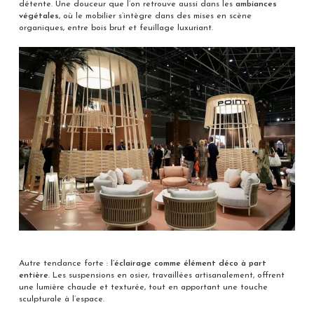
détente. Une douceur que l’on retrouve aussi dans les
ambiances
végétales
, où le mobilier s’intègre dans des mises en scène
organiques, entre bois brut et feuillage luxuriant.
Autre tendance forte :
l’éclairage comme élément déco à part
entière
. Les suspensions en osier, travaillées artisanalement, offrent
une lumière chaude et texturée, tout en apportant une touche
sculpturale à l’espace.