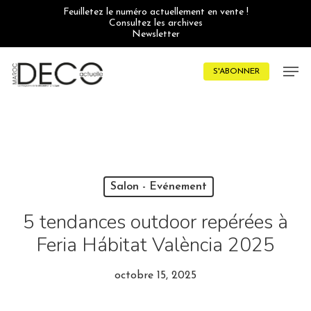
Skip
Feuilletez le numéro actuellement en vente !
to
Consultez les archives
main
Newsletter
content
Men
S'ABONNER
Salon - Evénement
5 tendances outdoor repérées à
Feria Hábitat València 2025
octobre 15, 2025