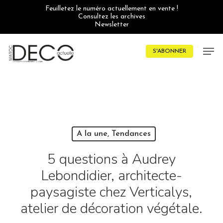
Skip
Feuilletez le numéro actuellement en vente !
to
Consultez les archives
main
Newsletter
content
Men
S'ABONNER
A la une, Tendances
5 questions à Audrey
Lebondidier, architecte-
paysagiste chez Verticalys,
atelier de décoration végétale.