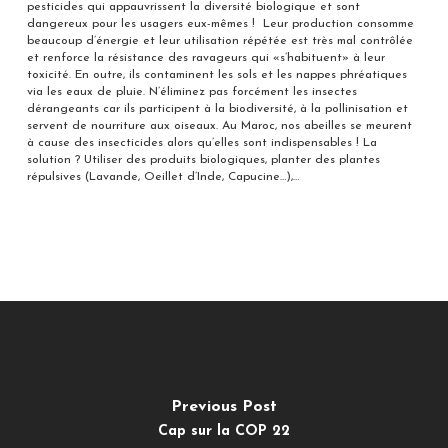
pesticides qui appauvrissent la diversité biologique et sont
dangereux pour les usagers eux-mêmes ! Leur production consomme
beaucoup d’énergie et leur utilisation répétée est très mal contrôlée
et renforce la résistance des ravageurs qui «s’habituent» à leur
toxicité. En outre, ils contaminent les sols et les nappes phréatiques
via les eaux de pluie. N’éliminez pas forcément les insectes
dérangeants car ils participent à la biodiversité, à la pollinisation et
servent de nourriture aux oiseaux. Au Maroc, nos abeilles se meurent
à cause des insecticides alors qu’elles sont indispensables ! La
solution ? Utiliser des produits biologiques, planter des plantes
répulsives (Lavande, Oeillet d’Inde, Capucine…),…
Previous Post
Cap sur la COP 22