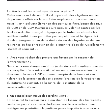
3 – Quels sont les avantages du mur végétal ?
Outre son aspect décoratif, il est : apaisant (les végétaux auraient
de puissants effets sur la santé des employés et la motivation au
travail) ; anti-polluant (filtration des particules fines, baisse des taux
de CO2 et de COV (Composés Organiques Volatils) captés par les
feuilles, réduction des gaz dégagés par le trafic, les solvants, les
matières synthétiques produites par les peintures et la cigarette) ;
durable (augmentation de la durée de vie des façades et de leur
résistance au feu et réduction de la quantité d’eau de ruissellement)
; isolant et régulant ; …
4- Avez-vous réalisé des projets qui favorisent le respect de
l’environnement ?
Nous concevons chaque projet de jardin dans cette optique. Lors de
la conception d’une usine à Ain sebaa, nous nous sommes inscrits
dans une démarche HQE en tenant compte de la faune et son
habitat, de la protection des sols contre l’érosion, de la végétation,
du patrimoine existant, de la santé, de la maitrise de la
consommation d’eau,…
5- Un conseil pour mieux des jardins verts ?
Il y en aurait beaucoup mais la question de l’usage des traitements
contre les parasites et les maladies me semble primordiale. Pour
protéger ses plantations, le jardinier pense trop vite à recourir aux