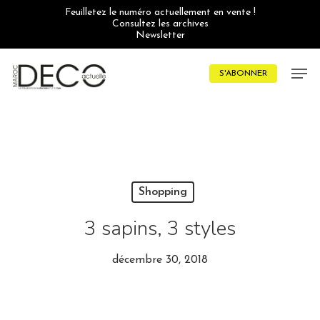
Skip
Feuilletez le numéro actuellement en vente !
to
Consultez les archives
main
Newsletter
content
Men
S'ABONNER
Shopping
3 sapins, 3 styles
décembre 30, 2018