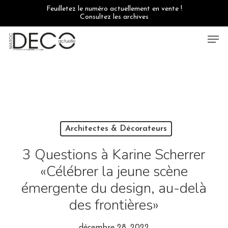
Skip
Feuilletez le numéro actuellement en vente !
to
Consultez les archives
main
content
Men
Architectes & Décorateurs
3 Questions à Karine Scherrer
«Célébrer la jeune scène
émergente du design, au-delà
des frontières»
décembre 28, 2022