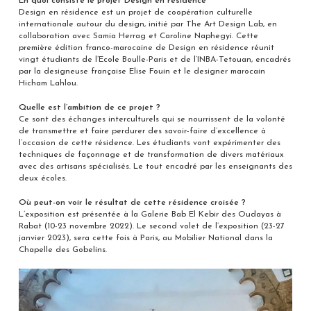
En quoi consiste le projet Design en résidence
Design en résidence est un projet de coopération culturelle
internationale autour du design, initié par The Art Design Lab, en
collaboration avec Samia Herrag et Caroline Naphegyi. Cette
première édition franco-marocaine de Design en résidence réunit
vingt étudiants de l’Ecole Boulle-Paris et de l’INBA-Tetouan, encadrés
par la designeuse française Elise Fouin et le designer marocain
Hicham Lahlou.
Quelle est l’ambition de ce projet ?
Ce sont des échanges interculturels qui se nourrissent de la volonté
de transmettre et faire perdurer des savoir-faire d’excellence à
l’occasion de cette résidence. Les étudiants vont expérimenter des
techniques de façonnage et de transformation de divers matériaux
avec des artisans spécialisés. Le tout encadré par les enseignants des
deux écoles.
Où peut-on voir le résultat de cette résidence croisée ?
L’exposition est présentée à la Galerie Bab El Kebir des Oudayas à
Rabat (10-23 novembre 2022). Le second volet de l’exposition (23-27
janvier 2023), sera cette fois à Paris, au Mobilier National dans la
Chapelle des Gobelins.