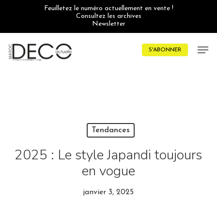
Skip
Feuilletez le numéro actuellement en vente !
to
Consultez les archives
main
Newsletter
content
Men
S'ABONNER
Tendances
2025 : Le style Japandi toujours
en vogue
janvier 3, 2025