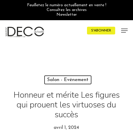
Skip
Feuilletez le numéro actuellement en vente !
to
Consultez les archives
main
Newsletter
content
Men
S'ABONNER
Salon - Evénement
Honneur et mérite Les figures
qui prouent les virtuoses du
succès
avril 1, 2024