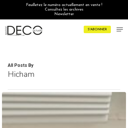
Skip
Feuilletez le numéro actuellement en vente !
to
Consultez les archives
main
Newsletter
content
Men
S'ABONNER
All Posts By
Hicham