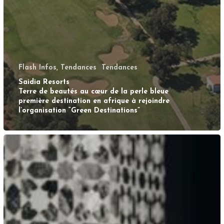
Flash Infos, Tendances
Tendances
Saidia Resorts
Terre de beautés au cœur de la perle bleue
première destination en afrique à rejoindre
l’organisation “Green Destinations”