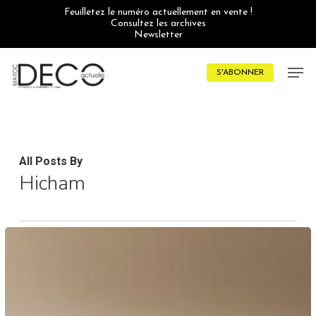
Skip
Feuilletez le numéro actuellement en vente !
to
Consultez les archives
main
Newsletter
content
Men
S'ABONNER
All Posts By
Hicham