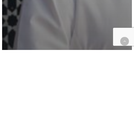
Flash Infos, Tendances
Tendances
L’excellence culinaire s’épanouit au Selman
Marrakech avec Jean-François Piège